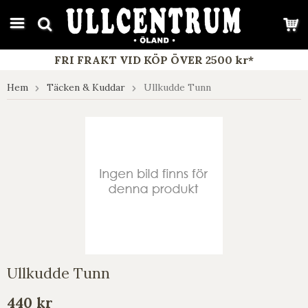
google-site-verification: google7e4b1026db5d9f32.html
FRI FRAKT VID KÖP ÖVER 2500 kr*
Hem
Täcken & Kuddar
Ullkudde Tunn
Ullkudde Tunn
440 kr