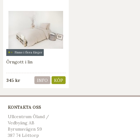
Finns i flera färger
Örngott i lin
345 kr
INFO
KÖP
KONTAKTA OSS
Ullcentrum Öland /
Vedbyäng AB
Byrumsvägen 59
387 74 Löttorp