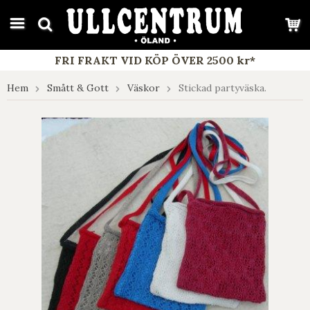
google-site-verification: google7e4b1026db5d9f32.html
FRI FRAKT VID KÖP ÖVER 2500 kr*
Hem
Smått & Gott
Väskor
Stickad partyväska.