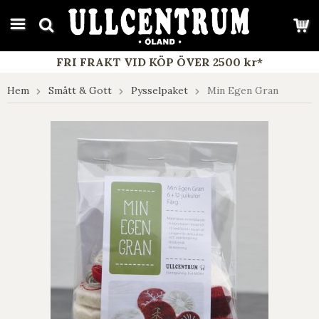
google-site-verification: google7e4b1026db5d9f32.html
FRI FRAKT VID KÖP ÖVER 2500 kr*
Hem
Smått & Gott
Pysselpaket
Min Egen Gran