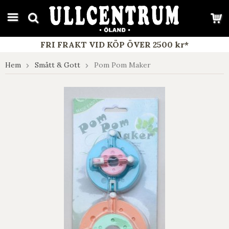
google-site-verification: google7e4b1026db5d9f32.html
FRI FRAKT VID KÖP ÖVER 2500 kr*
Hem
Smått & Gott
Pom Pom Maker