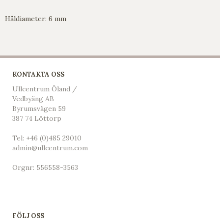
Håldiameter: 6 mm
KONTAKTA OSS
Ullcentrum Öland /
Vedbyäng AB
Byrumsvägen 59
387 74 Löttorp
Tel:
+46 (0)485 29010
admin@ullcentrum.com
Orgnr: 556558-3563
FÖLJ OSS