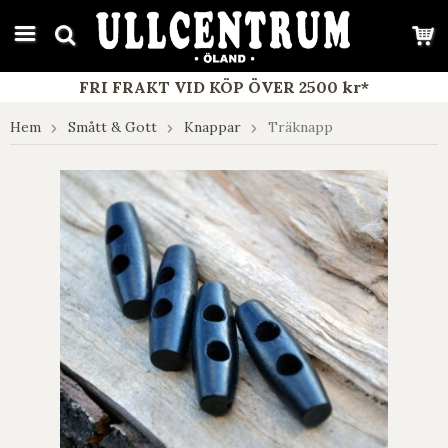
google-site-verification: google7e4b1026db5d9f32.html
FRI FRAKT VID KÖP ÖVER 2500 kr*
Hem
Smått & Gott
Knappar
Träknapp