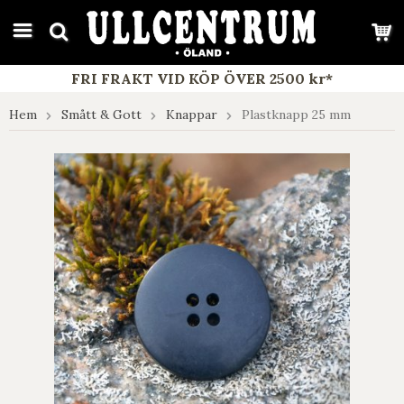
google-site-verification: google7e4b1026db5d9f32.html
FRI FRAKT VID KÖP ÖVER 2500 kr*
Hem
Smått & Gott
Knappar
Plastknapp 25 mm