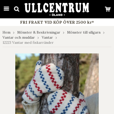
google-site-verification: google7e4b1026db5d9f32.html
FRI FRAKT VID KÖP ÖVER 2500 kr*
Hem
Mönster & Beskrivningar
Mönster till ullgarn
Vantar och muddar
Vantar
12223 Vantar med fiskarränder