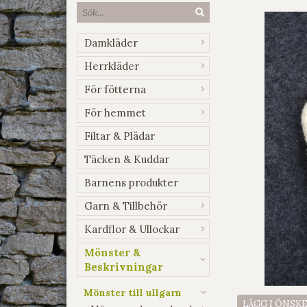
Damkläder
Herrkläder
För fötterna
För hemmet
Filtar & Plädar
Täcken & Kuddar
Barnens produkter
Garn & Tillbehör
Kardflor & Ullockar
Mönster &
Beskrivningar
Mönster till ullgarn
LÄGG I ÖNSK