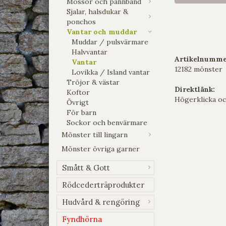
Mössor och pannband
Sjalar, halsdukar &
ponchos
Vantar och muddar
Muddar / pulsvärmare
Halvvantar
Artikelnumme
Vantar
12182 mönster
Lovikka / Island vantar
Tröjor & västar
Direktlänk:
Koftor
Högerklicka oc
Övrigt
För barn
Sockor och benvärmare
Mönster till lingarn
Mönster övriga garner
Smått & Gott
Rödcederträprodukter
Hudvård & rengöring
Fyndhörna