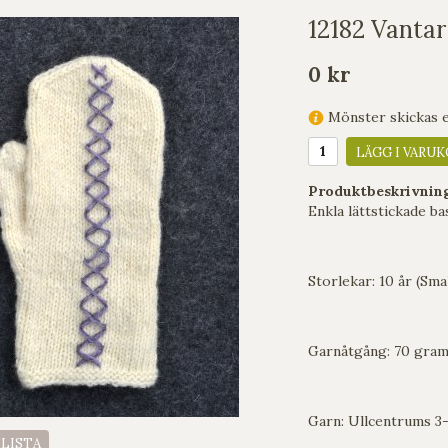
12182 Vantar
0 kr
Mönster skickas en
LÄGG I VARUK
Produktbeskrivnin
Enkla lättstickade ba
Storlekar: 10 år (Sma
Garnåtgång: 70 gra
Garn: Ullcentrums 3-
ELISTA