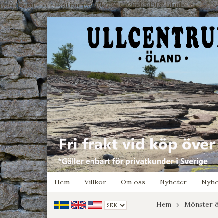
google-site-verification: google7e4b1026db5d9f32.html
Hem
Villkor
Om oss
Nyheter
Nyhe
Hem
Mönster &