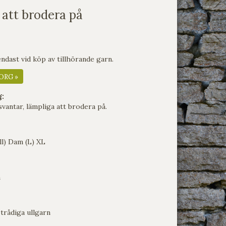
 att brodera på
dast vid köp av tillhörande garn.
ORG »
g:
svantar, lämpliga att brodera på.
ll) Dam (L) XL
m
trådiga ullgarn