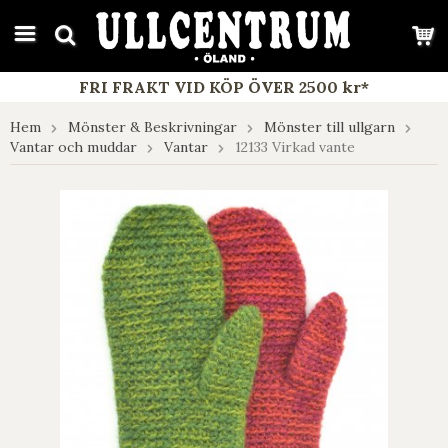
google-site-verification: google7e4b1026db5d9f32.html
FRI FRAKT VID KÖP ÖVER 2500 kr*
Hem
Mönster & Beskrivningar
Mönster till ullgarn
Vantar och muddar
Vantar
12133 Virkad vante