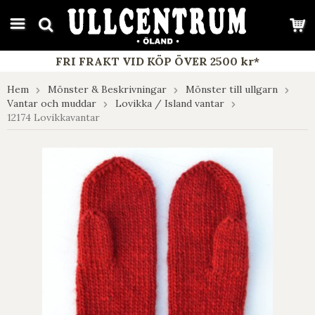
google-site-verification: google7e4b1026db5d9f32.html
FRI FRAKT VID KÖP ÖVER 2500 kr*
Hem
Mönster & Beskrivningar
Mönster till ullgarn
Vantar och muddar
Lovikka / Island vantar
12174 Lovikkavantar