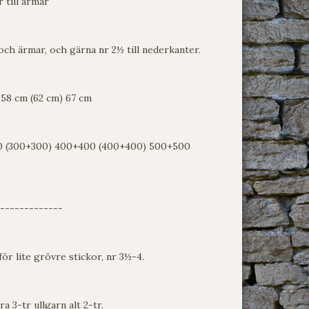
ill ärmar
 ärmar, och gärna nr 2½ till nederkanter.
 58 cm (62 cm) 67 cm
0 (300+300) 400+400 (400+400) 500+500
-------------
ör lite grövre stickor, nr 3½-4.
a 3-tr ullgarn alt 2-tr.