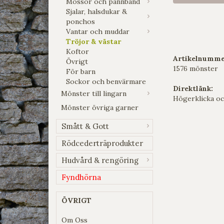
Mössor och pannband
Sjalar, halsdukar &
ponchos
Vantar och muddar
Tröjor & västar
Koftor
Artikelnumme
Övrigt
1576 mönster
För barn
Sockor och benvärmare
Direktlänk:
Mönster till lingarn
Högerklicka oc
Mönster övriga garner
Smått & Gott
Rödcederträprodukter
Hudvård & rengöring
Fyndhörna
ÖVRIGT
Om Oss