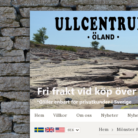
google-site-verification: google7e4b1026db5d9f32.html
Hem
Villkor
Om oss
Nyheter
Nyhe
Hem
Mönster &