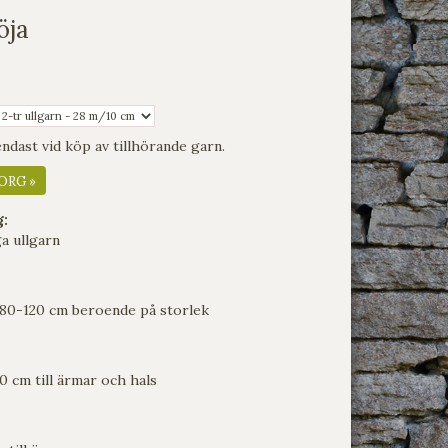
öja
dast vid köp av tillhörande garn.
ORG »
g:
a ullgarn
 80-120 cm beroende på storlek
 till ärmar och hals