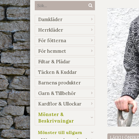
Damkläder
Herrkläder
För fötterna
För hemmet
Filtar & Plädar
Täcken & Kuddar
Barnens produkter
Garn & Tillbehör
Kardflor & Ullockar
Mönster &
Beskrivningar
Mönster till ullgarn
LÄGG I ÖNSK