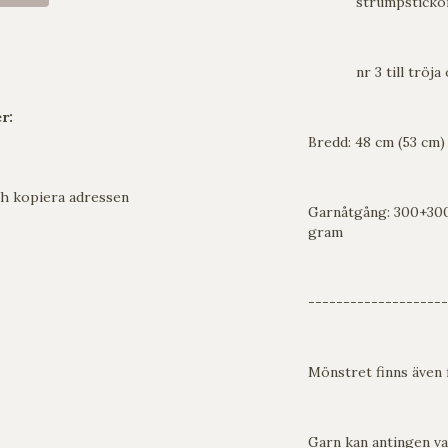
strumpstickor t
nr 3 till tröja och
r:
Bredd: 48 cm (53 cm)
h kopiera adressen
Garnåtgång: 300+30
gram
--------------------
Mönstret finns även f
Garn kan antingen var