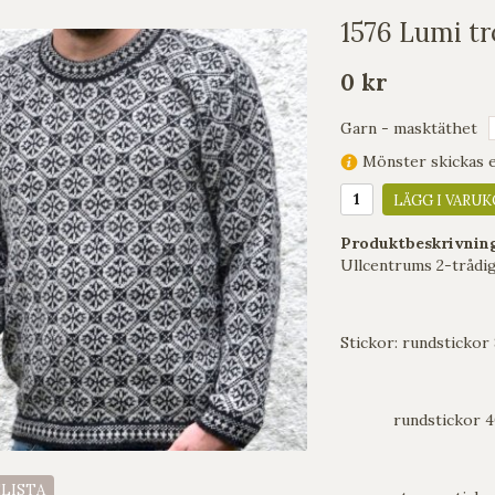
1576 Lumi tr
0 kr
Garn - masktäthet
Mönster skickas en
LÄGG I VARUK
Produktbeskrivnin
Ullcentrums 2-trådig
Stickor: rundstickor
rundstickor 40 cm
ELISTA