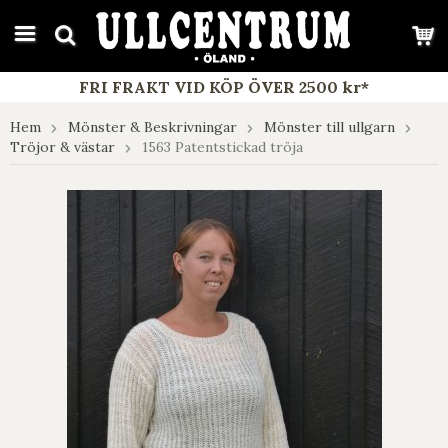
google-site-verification: google7e4b1026db5d9f32.html
FRI FRAKT VID KÖP ÖVER 2500 kr*
Hem
Mönster & Beskrivningar
Mönster till ullgarn
Tröjor & västar
1563 Patentstickad tröja