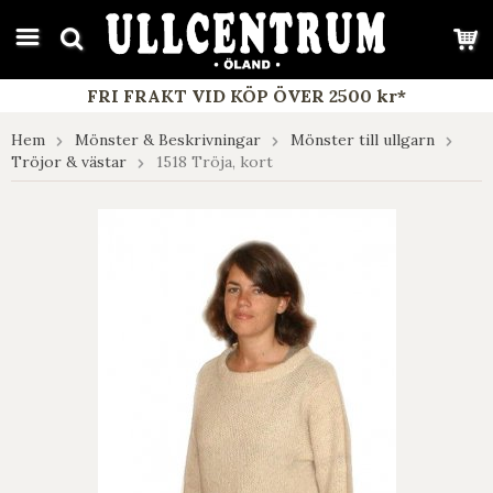
google-site-verification: google7e4b1026db5d9f32.html
FRI FRAKT VID KÖP ÖVER 2500 kr*
Hem
Mönster & Beskrivningar
Mönster till ullgarn
Tröjor & västar
1518 Tröja, kort