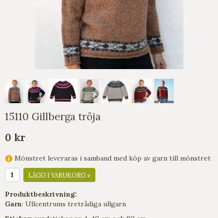
15110 Gillberga tröja
0 kr
Mönstret leveraras i samband med köp av garn till mönstret
LÄGG I VARUKORG »
Produktbeskrivning:
Garn
: Ullcentrums tretrådiga ullgarn