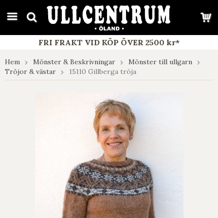
google-site-verification: google7e4b1026db5d9f32.html
FRI FRAKT VID KÖP ÖVER 2500 kr*
Hem
Mönster & Beskrivningar
Mönster till ullgarn
Tröjor & västar
15110 Gillberga tröja