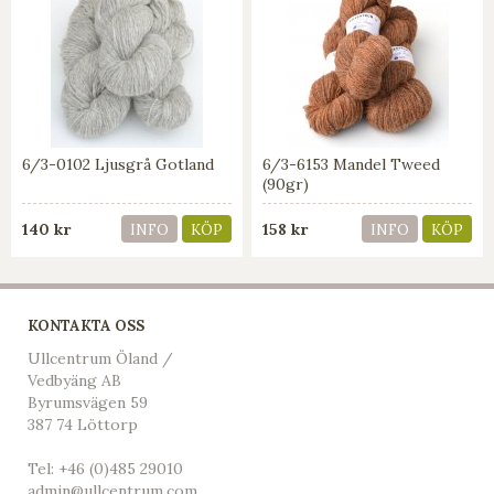
6/3-0102 Ljusgrå Gotland
6/3-6153 Mandel Tweed
(90gr)
140 kr
158 kr
INFO
KÖP
INFO
KÖP
KONTAKTA OSS
Ullcentrum Öland /
Vedbyäng AB
Byrumsvägen 59
387 74 Löttorp
Tel:
+46 (0)485 29010
admin@ullcentrum.com