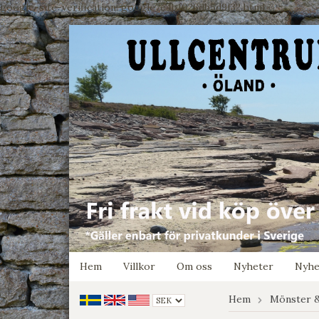
google-site-verification: google7e4b1026db5d9f32.html
Hem
Villkor
Om oss
Nyheter
Nyhe
Hem
Mönster &