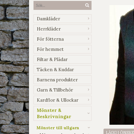
Damkläder
Herrkläder
För fötterna
För hemmet
Filtar & Plädar
Täcken & Kuddar
Barnens produkter
Garn & Tillbehör
Kardflor & Ullockar
Mönster &
Beskrivningar
Mönster till ullgarn
LÄGG I ÖNSK