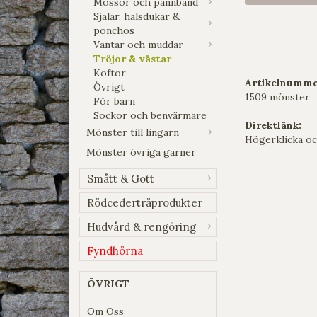
Mössor och pannband
Sjalar, halsdukar &
ponchos
Vantar och muddar
Tröjor & västar
Koftor
Artikelnumme
Övrigt
1509 mönster
För barn
Sockor och benvärmare
Direktlänk:
Mönster till lingarn
Högerklicka oc
Mönster övriga garner
Smått & Gott
Rödcederträprodukter
Hudvård & rengöring
Fyndhörna
ÖVRIGT
Om Oss