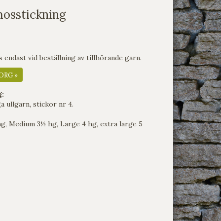
mosstickning
endast vid beställning av tillhörande garn.
ORG »
g:
 ullgarn, stickor nr 4.
g, Medium 3½ hg, Large 4 hg, extra large 5