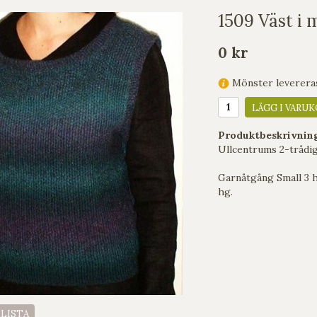
1509 Väst i 
0 kr
Mönster levereras 
LÄGG I VARUK
Produktbeskrivnin
Ullcentrums 2-trådiga
Garnåtgång Small 3 h
hg.
ELISTA