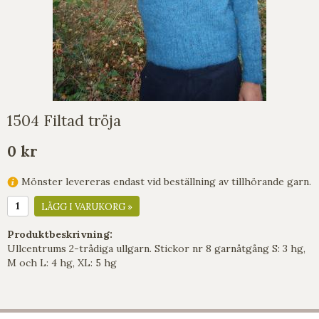
1504 Filtad tröja
0 kr
Mönster levereras endast vid beställning av tillhörande garn.
LÄGG I VARUKORG »
Produktbeskrivning:
Ullcentrums 2-trådiga ullgarn. Stickor nr 8 garnåtgång S: 3 hg,
M och L: 4 hg, XL: 5 hg