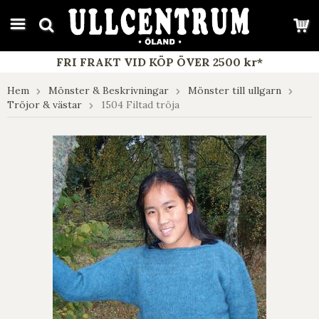
google-site-verification: google7e4b1026db5d9f32.html
FRI FRAKT VID KÖP ÖVER 2500 kr*
Hem
Mönster & Beskrivningar
Mönster till ullgarn
Tröjor & västar
1504 Filtad tröja