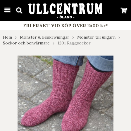
google-site-verification: google7e4b1026db5d9f32.html
FRI FRAKT VID KÖP ÖVER 2500 kr*
Hem
Mönster & Beskrivningar
Mönster till ullgarn
Sockor och benvärmare
1201 Raggsockor