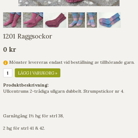
1201 Raggsockor
0 kr
Mönster levereras endast vid beställning av tillhörande garn.
LÄGG I VARUKORG »
Produktbeskrivning:
Ullcentrums 2-trådiga ullgarn dubbelt. Strumpstickor nr 4.
Garnåtgång 1½ hg för strl 38,
2 hg för strl 41 & 42.