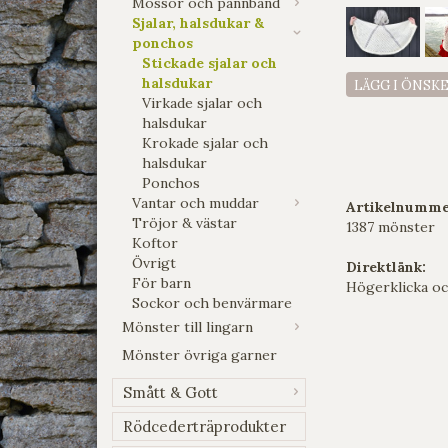
Mössor och pannband
Sjalar, halsdukar &
ponchos
Stickade sjalar och
halsdukar
LÄGG I ÖNSK
Virkade sjalar och
halsdukar
Krokade sjalar och
halsdukar
Ponchos
Vantar och muddar
Artikelnumme
Tröjor & västar
1387 mönster
Koftor
Övrigt
Direktlänk:
För barn
Högerklicka oc
Sockor och benvärmare
Mönster till lingarn
Mönster övriga garner
Smått & Gott
Rödcederträprodukter