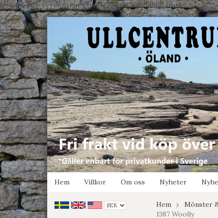
google-site-verification: google7e4b1026db5d9f32.html
Hem
Villkor
Om oss
Nyheter
Nyhe
Hem
Mönster &
1387 Woolly