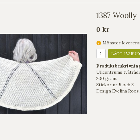
1387 Woolly
0 kr
Mönster levereras 
LÄGG I VARUK
Produktbeskrivnin
Ullcentrums tvåtrådi
200 gram.
Stickor nr 5 och 3.
Design Evelina Roos.