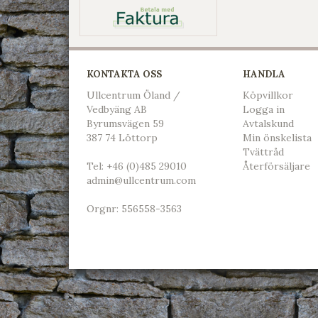
KONTAKTA OSS
HANDLA
Ullcentrum Öland /
Köpvillkor
Vedbyäng AB
L
ogga in
Byrumsvägen 59
Avtalskund
387 74 Löttorp
Min önskelista
Tvättråd
Tel:
+46 (0)485 29010
Återförsäljare
admin@ullcentrum.com
Orgnr: 556558-3563