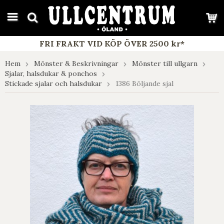
google-site-verification: google7e4b1026db5d9f32.html
FRI FRAKT VID KÖP ÖVER 2500 kr*
Hem
Mönster & Beskrivningar
Mönster till ullgarn
Sjalar, halsdukar & ponchos
Stickade sjalar och halsdukar
1386 Böljande sjal