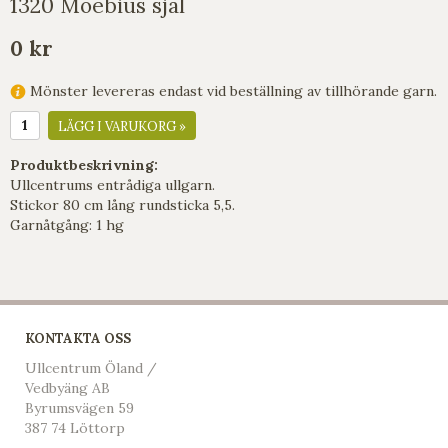
1320 Moebius sjal
0 kr
Mönster levereras endast vid beställning av tillhörande garn.
LÄGG I VARUKORG »
Produktbeskrivning:
Ullcentrums entrådiga ullgarn.
Stickor 80 cm lång rundsticka 5,5.
Garnåtgång: 1 hg
KONTAKTA OSS
Ullcentrum Öland /
Vedbyäng AB
Byrumsvägen 59
387 74 Löttorp