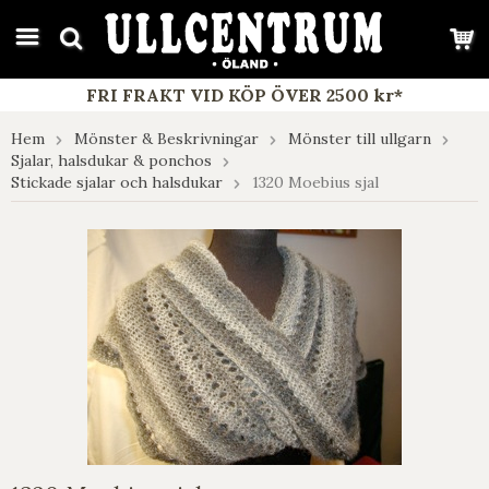
google-site-verification: google7e4b1026db5d9f32.html
FRI FRAKT VID KÖP ÖVER 2500 kr*
Hem
Mönster & Beskrivningar
Mönster till ullgarn
Sjalar, halsdukar & ponchos
Stickade sjalar och halsdukar
1320 Moebius sjal