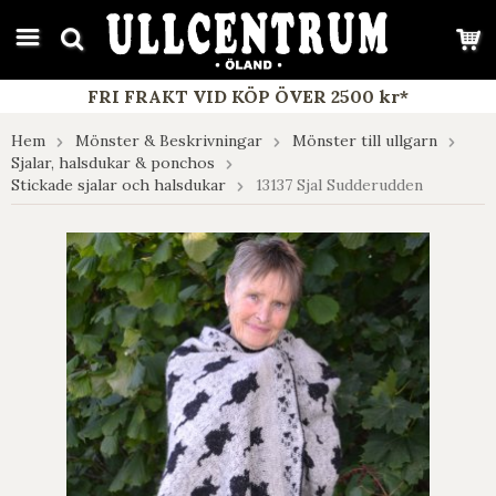
google-site-verification: google7e4b1026db5d9f32.html
FRI FRAKT VID KÖP ÖVER 2500 kr*
Hem
Mönster & Beskrivningar
Mönster till ullgarn
Sjalar, halsdukar & ponchos
Stickade sjalar och halsdukar
13137 Sjal Sudderudden