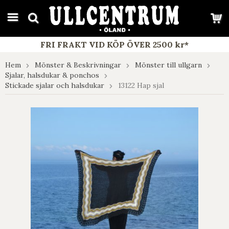
google-site-verification: google7e4b1026db5d9f32.html
FRI FRAKT VID KÖP ÖVER 2500 kr*
Hem
Mönster & Beskrivningar
Mönster till ullgarn
Sjalar, halsdukar & ponchos
Stickade sjalar och halsdukar
13122 Hap sjal