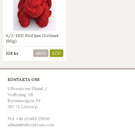
6/2-1102 Röd ljus Gotland
(90g)
158 kr
INFO
KÖP
KONTAKTA OSS
Ullcentrum Öland /
Vedbyäng AB
Byrumsvägen 59
387 74 Löttorp
Tel:
+46 (0)485 29010
admin@ullcentrum.com