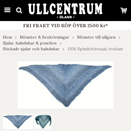
google-site-verification: google7e4b1026db5d9f32.html
FRI FRAKT VID KÖP ÖVER 2500 kr*
Hem
Mönster & Beskrivningar
Mönster till ullgarn
Sjalar, halsdukar & ponchos
Stickade sjalar och halsdukar
1306 Spindelvävssjal, trekant