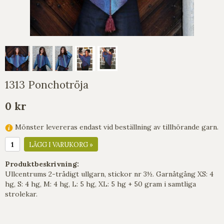
1313 Ponchotröja
0 kr
Mönster levereras endast vid beställning av tillhörande garn.
LÄGG I VARUKORG »
Produktbeskrivning:
Ullcentrums 2-trådigt ullgarn, stickor nr 3½. Garnåtgång XS: 4
hg, S: 4 hg, M: 4 hg, L: 5 hg, XL: 5 hg + 50 gram i samtliga
strolekar.