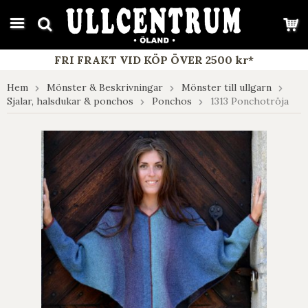
google-site-verification: google7e4b1026db5d9f32.html
FRI FRAKT VID KÖP ÖVER 2500 kr*
Hem
Mönster & Beskrivningar
Mönster till ullgarn
Sjalar, halsdukar & ponchos
Ponchos
1313 Ponchotröja