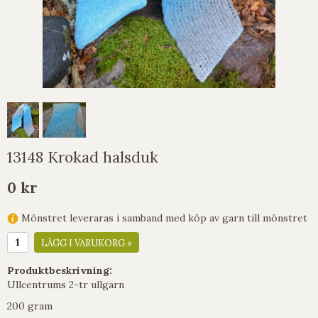
13148 Krokad halsduk
0 kr
Mönstret leveraras i samband med köp av garn till mönstret
LÄGG I VARUKORG »
Produktbeskrivning:
Ullcentrums 2-tr ullgarn
200 gram