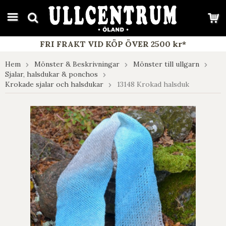
google-site-verification: google7e4b1026db5d9f32.html
FRI FRAKT VID KÖP ÖVER 2500 kr*
Hem
Mönster & Beskrivningar
Mönster till ullgarn
Sjalar, halsdukar & ponchos
Krokade sjalar och halsdukar
13148 Krokad halsduk