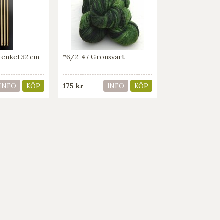
, enkel 32 cm
*6/2-47 Grönsvart
175 kr
INFO
KÖP
INFO
KÖP