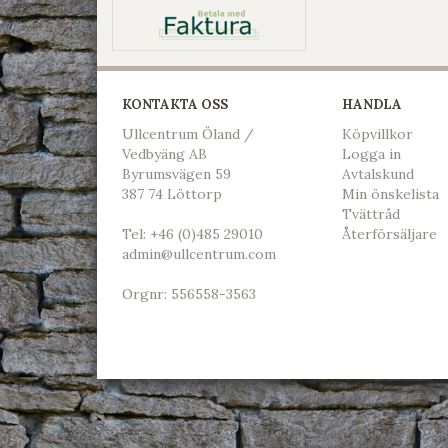
KONTAKTA OSS
HANDLA
Ullcentrum Öland /
Köpvillkor
Vedbyäng AB
L
ogga in
Byrumsvägen 59
Avtalskund
387 74 Löttorp
Min önskelista
Tvättråd
Tel:
+46 (0)485 29010
Återförsäljare
admin@ullcentrum.com
Orgnr: 556558-3563