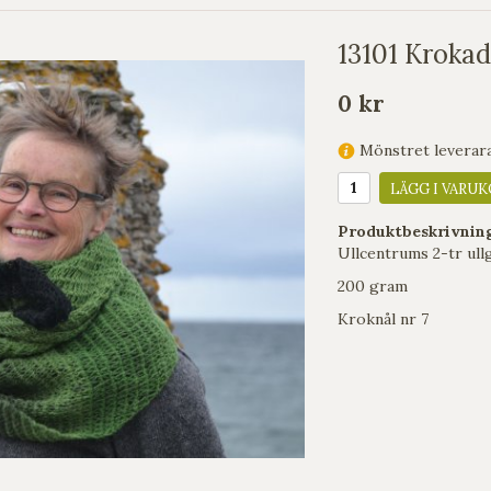
13101 Krokad 
0 kr
Mönstret leverara
LÄGG I VARUK
Produktbeskrivnin
Ullcentrums 2-tr ull
200 gram
Kroknål nr 7