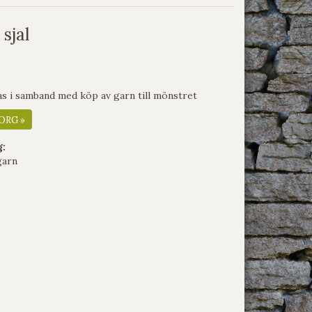
sjal
s i samband med köp av garn till mönstret
ORG »
g:
garn