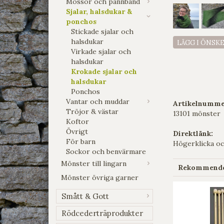
Mössor och pannband
Sjalar, halsdukar &
ponchos
Stickade sjalar och
halsdukar
LÄGG I ÖNSK
Virkade sjalar och
halsdukar
Krokade sjalar och
halsdukar
Ponchos
Vantar och muddar
Artikelnumme
Tröjor & västar
13101 mönster
Koftor
Övrigt
Direktlänk:
För barn
Högerklicka oc
Sockor och benvärmare
Mönster till lingarn
Rekommender
Mönster övriga garner
Smått & Gott
Rödcederträprodukter