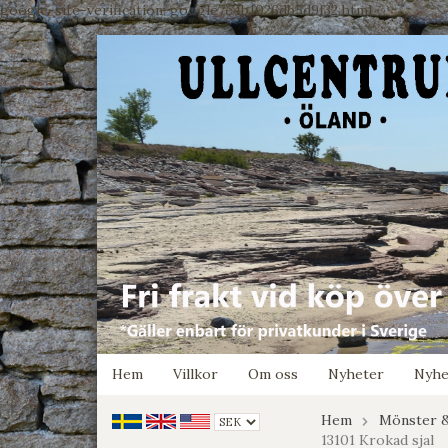
google-site-verification: google7e4b1026db5d9f32.html
Hem
Villkor
Om oss
Nyheter
Nyhe
Hem
Mönster &
13101 Krokad sjal