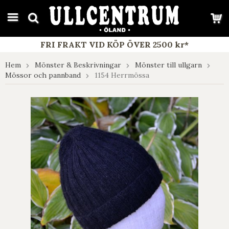
google-site-verification: google7e4b1026db5d9f32.html
FRI FRAKT VID KÖP ÖVER 2500 kr*
Hem
Mönster & Beskrivningar
Mönster till ullgarn
Mössor och pannband
1154 Herrmössa