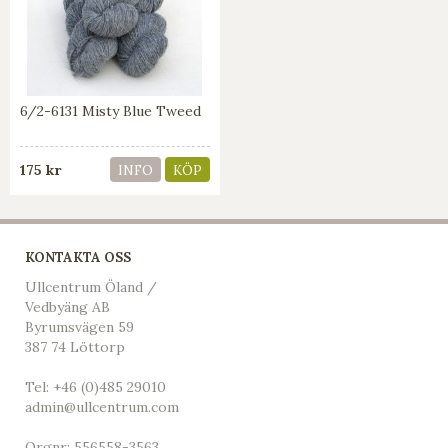
6/2-6131 Misty Blue Tweed
175 kr
INFO
KÖP
KONTAKTA OSS
Ullcentrum Öland /
Vedbyäng AB
Byrumsvägen 59
387 74 Löttorp
Tel:
+46 (0)485 29010
admin@ullcentrum.com
Orgnr: 556558-3563