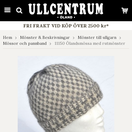
google-site-verification: google7e4b1026db5d9f32.html
FRI FRAKT VID KÖP ÖVER 2500 kr*
Hem
Mönster & Beskrivningar
Mönster till ullgarn
Mössor och pannband
11150 Ölandsmössa med rutmönster