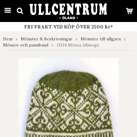
google-site-verification: google7e4b1026db5d9f32.html
FRI FRAKT VID KÖP ÖVER 2500 kr*
Hem
Mönster & Beskrivningar
Mönster till ullgarn
Mössor och pannband
11134 Mössa Allmoge