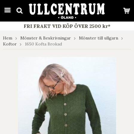
google-site-verification: google7e4b1026db5d9f32.html
FRI FRAKT VID KÖP ÖVER 2500 kr*
Hem
Mönster & Beskrivningar
Mönster till ullgarn
Koftor
1650 Kofta Brokad