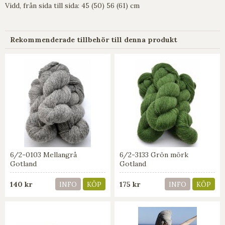
Vidd, från sida till sida: 45 (50) 56 (61) cm
Rekommenderade tillbehör till denna produkt
6/2-0103 Mellangrå
6/2-3133 Grön mörk
Gotland
Gotland
140 kr
175 kr
INFO
KÖP
INFO
KÖP