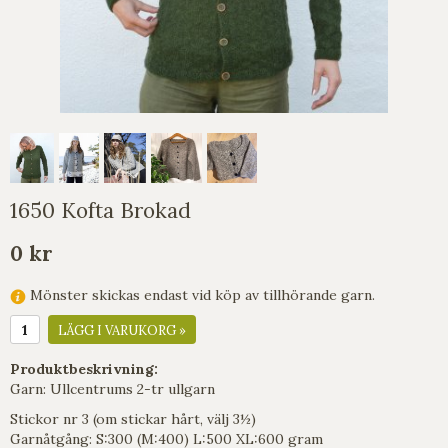
1650 Kofta Brokad
0 kr
Mönster skickas endast vid köp av tillhörande garn.
LÄGG I VARUKORG »
Produktbeskrivning:
Garn: Ullcentrums 2-tr ullgarn
Stickor nr 3 (om stickar hårt, välj 3½)
Garnåtgång: S:300 (M:400) L:500 XL:600 gram