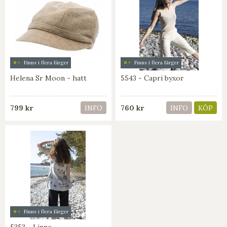
Finns i flera färger
Finns i flera färger
Helena Sr Moon - hatt
5543 - Capri byxor
799 kr
760 kr
INFO
INFO
KÖP
Finns i flera färger
5353 - Linne