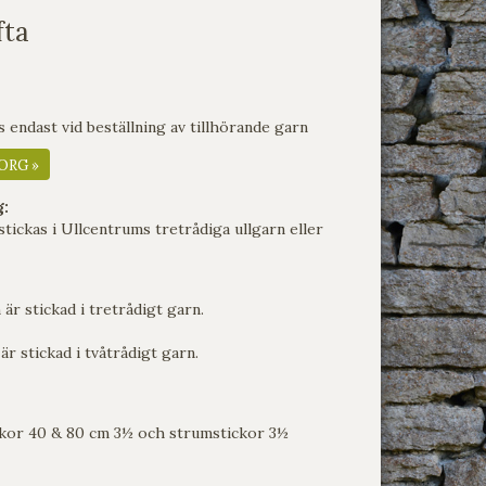
fta
endast vid beställning av tillhörande garn
ORG »
g:
tickas i Ullcentrums tretrådiga ullgarn eller
är stickad i tretrådigt garn.
är stickad i tvåtrådigt garn.
ckor 40 & 80 cm 3½ och strumstickor 3½