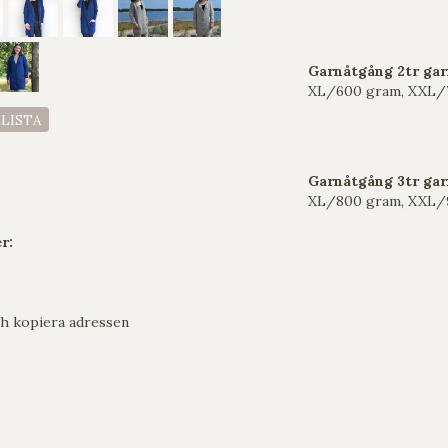
Garnåtgång 2tr gar
XL/600 gram, XXL/
ELISTA
Garnåtgång
3tr ga
XL/800 gram, XXL/
r:
h kopiera adressen