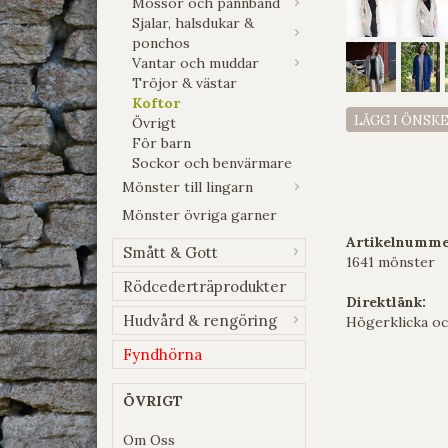
Mössor och pannband
Sjalar, halsdukar &
ponchos
Vantar och muddar
Tröjor & västar
Koftor
LÄGG I ÖNSK
Övrigt
För barn
Sockor och benvärmare
Mönster till lingarn
Mönster övriga garner
Artikelnumme
Smått & Gott
1641 mönster
Rödcederträprodukter
Direktlänk:
Hudvård & rengöring
Högerklicka oc
Fyndhörna
ÖVRIGT
Om Oss