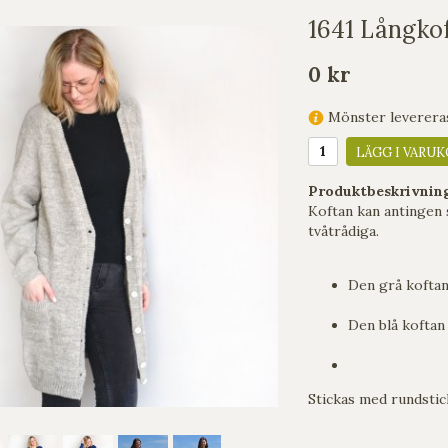
1641 Långko
0 kr
Mönster levereras 
LÄGG I VARUK
Produktbeskrivnin
Koftan kan antingen s
tvåtrådiga.
Den grå koftan 
Den blå koftan 
Stickas med rundsti