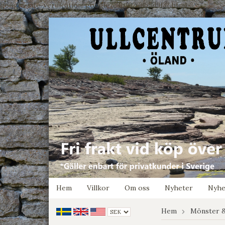
google-site-verification: google7e4b1026db5d9f32.html
Hem
Villkor
Om oss
Nyheter
Nyhe
Hem
Mönster &