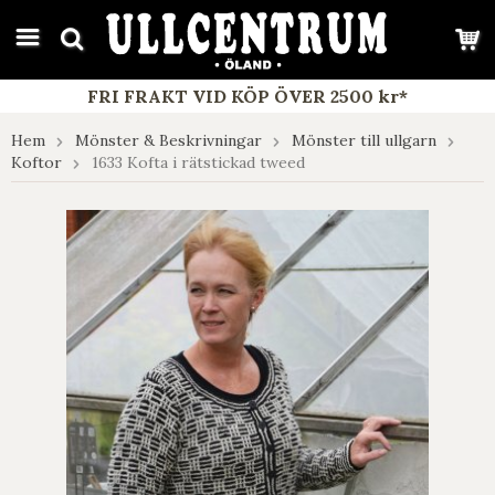
google-site-verification: google7e4b1026db5d9f32.html
FRI FRAKT VID KÖP ÖVER 2500 kr*
Hem
Mönster & Beskrivningar
Mönster till ullgarn
Koftor
1633 Kofta i rätstickad tweed