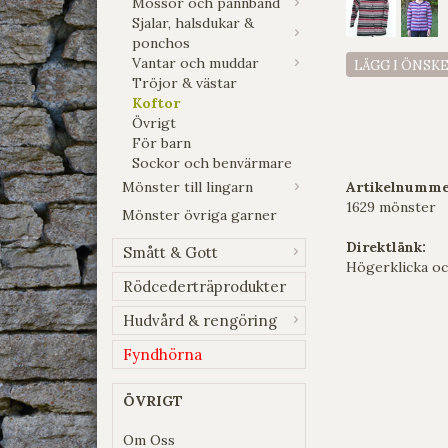
Mössor och pannband
Sjalar, halsdukar &
ponchos
Vantar och muddar
LÄGG I ÖNSK
Tröjor & västar
Koftor
Övrigt
För barn
Sockor och benvärmare
Mönster till lingarn
Artikelnumme
1629 mönster
Mönster övriga garner
Direktlänk:
Smått & Gott
Högerklicka oc
Rödcederträprodukter
Hudvård & rengöring
Fyndhörna
ÖVRIGT
Om Oss