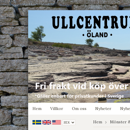
google-site-verification: google7e4b1026db5d9f32.html
Hem
Villkor
Om oss
Nyheter
Nyhe
Hem
Mönster &