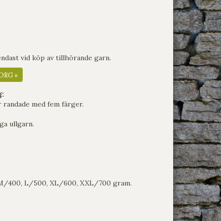
dast vid köp av tillhörande garn.
ORG »
g:
r randade med fem färger.
ga ullgarn.
 M/400, L/500, XL/600, XXL/700 gram.