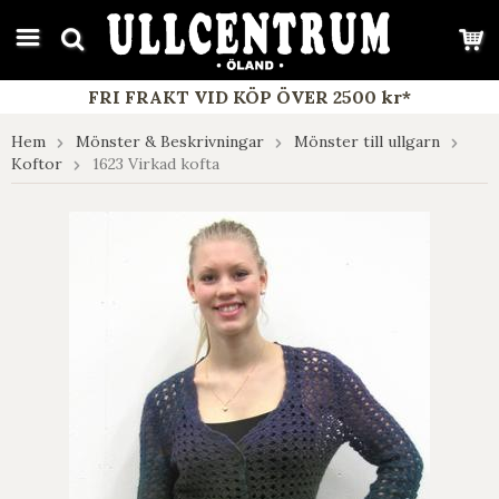
google-site-verification: google7e4b1026db5d9f32.html
FRI FRAKT VID KÖP ÖVER 2500 kr*
Hem
Mönster & Beskrivningar
Mönster till ullgarn
Koftor
1623 Virkad kofta