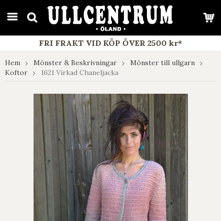
google-site-verification: google7e4b1026db5d9f32.html
FRI FRAKT VID KÖP ÖVER 2500 kr*
Hem
Mönster & Beskrivningar
Mönster till ullgarn
Koftor
1621 Virkad Chaneljacka