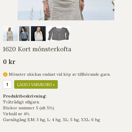
1620 Kort mönsterkofta
0 kr
Mönster skickas endast vid köp av tillhörande garn.
LÄGG I VARUKORG »
Produktbeskrivning:
Tvåtrådigt ullgarn.
Stickor nummer 5 (alt 5½).
Virknål nr 4½.
Garnåtgång S,M: 3 hg, L: 4 hg, XL: 5 hg, XXL: 6 hg