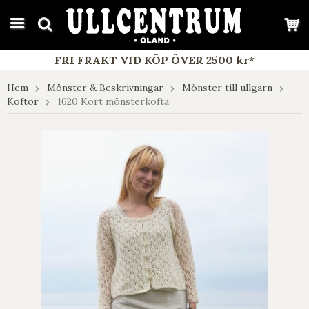
google-site-verification: google7e4b1026db5d9f32.html
FRI FRAKT VID KÖP ÖVER 2500 kr*
Hem
Mönster & Beskrivningar
Mönster till ullgarn
Koftor
1620 Kort mönsterkofta