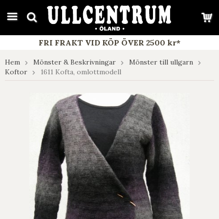
google-site-verification: google7e4b1026db5d9f32.html
FRI FRAKT VID KÖP ÖVER 2500 kr*
Hem
Mönster & Beskrivningar
Mönster till ullgarn
Koftor
1611 Kofta, omlottmodell