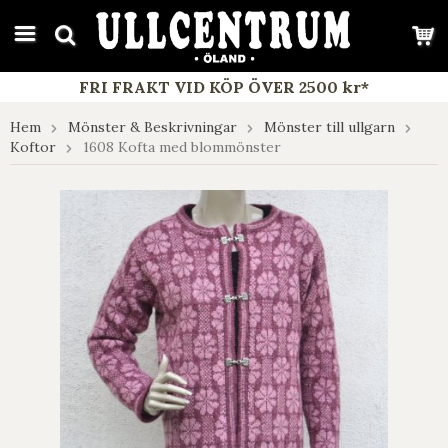
google-site-verification: google7e4b1026db5d9f32.html
FRI FRAKT VID KÖP ÖVER 2500 kr*
Hem
Mönster & Beskrivningar
Mönster till ullgarn
Koftor
1608 Kofta med blommönster