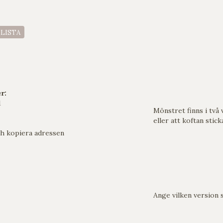
ELISTA
r:
1
Mönstret finns i två 
eller att koftan stic
h kopiera adressen
Ange vilken version 