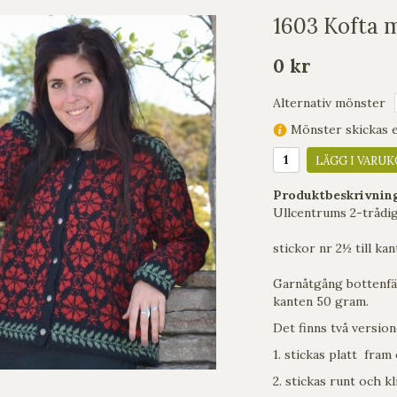
1603 Kofta 
0 kr
Alternativ mönster
Mönster skickas en
LÄGG I VARUK
Produktbeskrivnin
Ullcentrums 2-trådig
stickor nr 2½ till kan
Garnåtgång bottenfä
kanten 50 gram.
Det finns två versio
1. stickas platt fram 
2. stickas runt och k