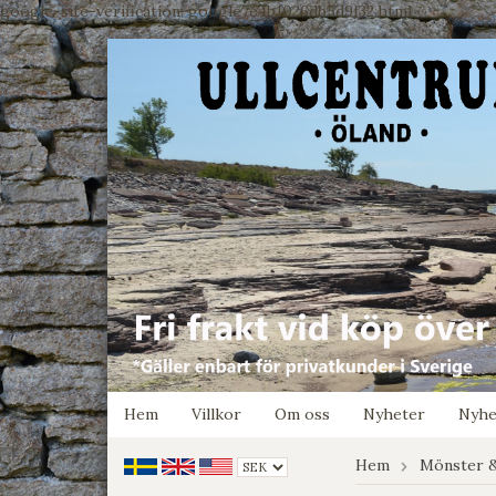
google-site-verification: google7e4b1026db5d9f32.html
Hem
Villkor
Om oss
Nyheter
Nyhe
Hem
Mönster &