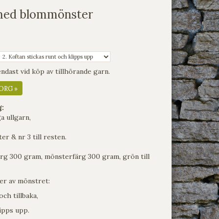
med blommönster
dast vid köp av tillhörande garn.
ORG »
g:
a ullgarn,
ter & nr 3 till resten.
rg 300 gram, mönsterfärg 300 gram, grön till
ner av mönstret:
och tillbaka,
lipps upp.