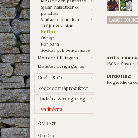
Mössor och pannband
Sjalar, halsdukar &
ponchos
Vantar och muddar
LÄGG I ÖNSK
Tröjor & västar
Koftor
Övrigt
För barn
Sockor och benvärmare
Mönster till lingarn
Artikelnumme
1603 mönster-
Mönster övriga garner
Direktlänk:
Smått & Gott
Högerklicka oc
Rödcederträprodukter
Hudvård & rengöring
Fyndhörna
ÖVRIGT
Om Oss