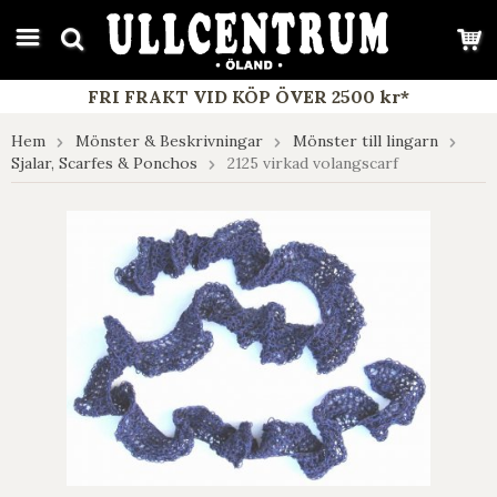
google-site-verification: google7e4b1026db5d9f32.html
FRI FRAKT VID KÖP ÖVER 2500 kr*
Hem
Mönster & Beskrivningar
Mönster till lingarn
Sjalar, Scarfes & Ponchos
2125 virkad volangscarf