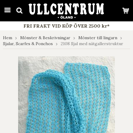
google-site-verification: google7e4b1026db5d9f32.html
FRI FRAKT VID KÖP ÖVER 2500 kr*
Hem
Mönster & Beskrivningar
Mönster till lingarn
Sjalar, Scarfes & Ponchos
2108 Sjal med nätgallerstruktur