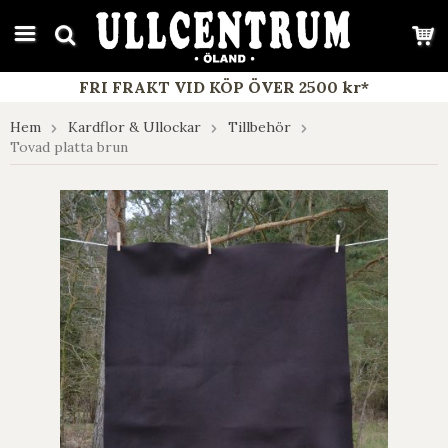
google-site-verification: google7e4b1026db5d9f32.html
FRI FRAKT VID KÖP ÖVER 2500 kr*
Hem
Kardflor & Ullockar
Tillbehör
Tovad platta brun