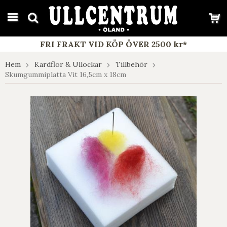
google-site-verification: google7e4b1026db5d9f32.html
FRI FRAKT VID KÖP ÖVER 2500 kr*
Hem
Kardflor & Ullockar
Tillbehör
Skumgummiplatta Vit 16,5cm x 18cm