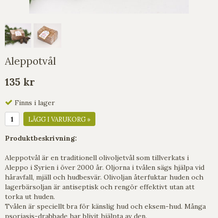
Aleppotvål
135 kr
Finns i lager
LÄGG I VARUKORG »
Produktbeskrivning:
Aleppotvål är en traditionell olivoljetvål som tillverkats i
Aleppo i Syrien i över 2000 år. Oljorna i tvålen sägs hjälpa vid
håravfall, mjäll och hudbesvär. Olivoljan återfuktar huden och
lagerbärsoljan är antiseptisk och rengör effektivt utan att
torka ut huden.
Tvålen är speciellt bra för känslig hud och eksem-hud. Många
psoriasis-drabbade har blivit hjälpta av den.