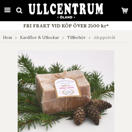
google-site-verification: google7e4b1026db5d9f32.html
FRI FRAKT VID KÖP ÖVER 2500 kr*
Hem
Kardflor & Ullockar
Tillbehör
Aleppotvål