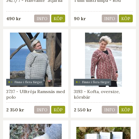
3427/7 - Halvvante "Stjärna"
Tunn ullstrumpa - Röd
490 kr
90 kr
INFO
KÖP
INFO
KÖP
Finns i flera färger
Finns i flera färger
3737 - Ulltröja Ramsnäs med
3193 - Kofta, oversize,
polo
körsbär
2 350 kr
2 550 kr
INFO
KÖP
INFO
KÖP