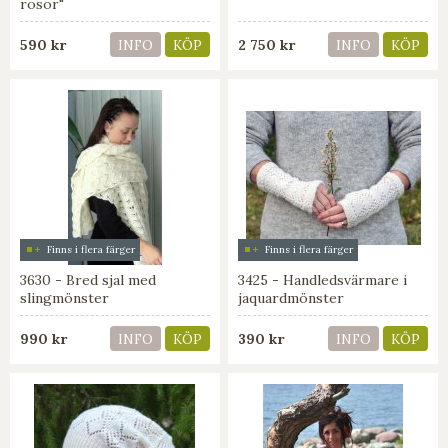
rosor"
590 kr
2 750 kr
INFO
KÖP
INFO
KÖP
Finns i flera färger
Finns i flera färger
3630 - Bred sjal med
3425 - Handledsvärmare i
slingmönster
jaquardmönster
990 kr
390 kr
INFO
KÖP
INFO
KÖP