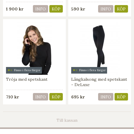
1 900 kr
590 kr
INFO
KÖP
INFO
KÖP
Finns i flera färger
Finns i flera färger
Tröja med spetskant
Långkalsong med spetskant
- DeLuxe
710 kr
695 kr
INFO
KÖP
INFO
KÖP
Till kassan