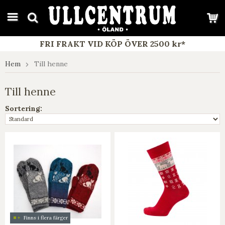
google-site-verification: google7e4b1026db5d9f32.html
FRI FRAKT VID KÖP ÖVER 2500 kr*
Hem
Till henne
Till henne
Sortering:
Finns i flera färger