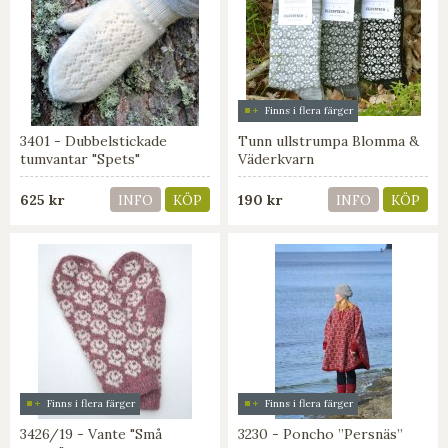
Finns i flera färger
3401 - Dubbelstickade
Tunn ullstrumpa Blomma &
tumvantar "Spets"
Väderkvarn
625 kr
190 kr
INFO
KÖP
INFO
KÖP
Finns i flera färger
Finns i flera färger
3426/19 - Vante "Små
3230 - Poncho ”Persnäs”