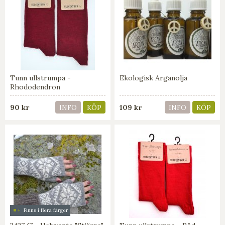
Tunn ullstrumpa -
Ekologisk Arganolja
Rhododendron
90 kr
109 kr
INFO
KÖP
INFO
KÖP
Finns i flera färger