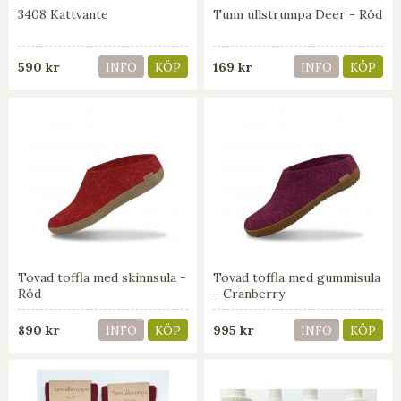
3408 Kattvante
Tunn ullstrumpa Deer - Röd
590 kr
169 kr
INFO
KÖP
INFO
KÖP
Tovad toffla med skinnsula -
Tovad toffla med gummisula
Röd
- Cranberry
890 kr
995 kr
INFO
KÖP
INFO
KÖP