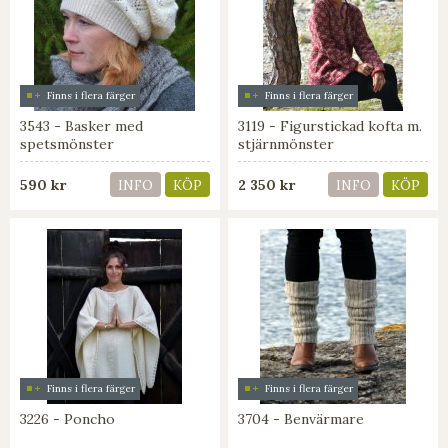
Finns i flera färger
Finns i flera färger
3543 - Basker med
3119 - Figurstickad kofta m.
spetsmönster
stjärnmönster
590 kr
2 350 kr
INFO
KÖP
INFO
KÖP
Finns i flera färger
Finns i flera färger
3226 - Poncho
3704 - Benvärmare