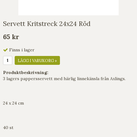
Servett Kritstreck 24x24 Röd
65 kr
Finns i lager
LÄGG I VARUKORG »
Produktbeskrivning:
3 lagers pappersservett med härlig linnekänsla från Axlings.
24 x 24 cm
40 st