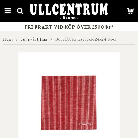
google-site-verification: google7e4b1026db5d9f32.html
FRI FRAKT VID KÖP ÖVER 2500 kr*
Hem
Jul i vårt hus
Servett Kritstreck 24x24 Röd