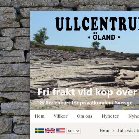
google-site-verification: google7e4b1026db5d9f32.html
Hem
Villkor
Om oss
Nyheter
Nyhe
Hem
Jul i vårt 