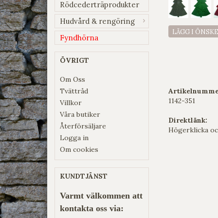
Rödcederträprodukter
Hudvård & rengöring
LÄGG I ÖNSK
Fyndhörna
ÖVRIGT
Om Oss
Tvättråd
Artikelnumme
1142-351
Villkor
Våra butiker
Direktlänk:
Återförsäljare
Högerklicka oc
Logga in
Om cookies
KUNDTJÄNST
Varmt välkommen att
kontakta oss via: