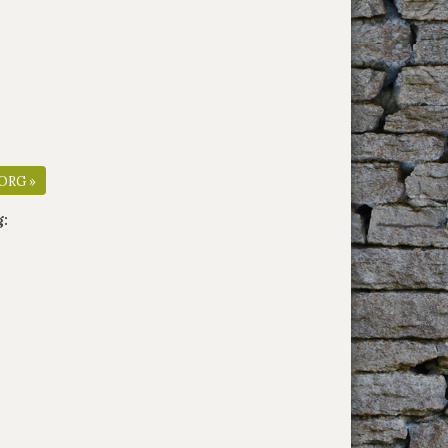
ORG »
g: