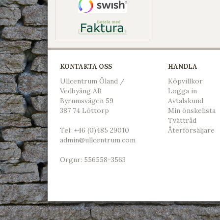
KONTAKTA OSS
HANDLA
Ullcentrum Öland /
Köpvillkor
Vedbyäng AB
L
ogga in
Byrumsvägen 59
Avtalskund
387 74 Löttorp
Min önskelista
Tvättråd
Tel:
+46 (0)485 29010
Återförsäljare
admin@ullcentrum.com
Orgnr: 556558-3563