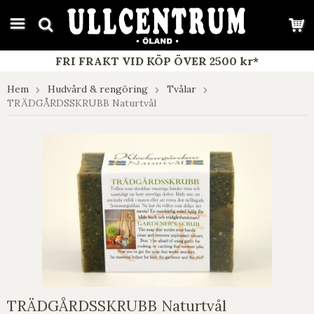
google-site-verification: google7e4b1026db5d9f32.html
FRI FRAKT VID KÖP ÖVER 2500 kr*
Hem
Hudvård & rengöring
Tvålar
TRÄDGÅRDSSKRUBB Naturtvål
TRÄDGÅRDSSKRUBB Naturtvål