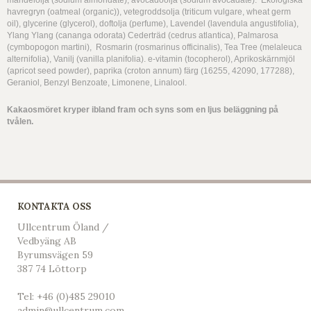
mandelolja (sodium almondate), avocadoolja (sodium avocadate). Ekologiska
havregryn (oatmeal (organic)), vetegroddsolja (triticum vulgare, wheat germ
oil), glycerine (glycerol), doftolja (perfume), Lavendel (lavendula angustifolia),
Ylang Ylang (cananga odorata) Cederträd (cedrus atlantica), Palmarosa
(cymbopogon martini), Rosmarin (rosmarinus officinalis), Tea Tree (melaleuca
alternifolia), Vanilj (vanilla planifolia). e-vitamin (tocopherol), Aprikoskärnmjöl
(apricot seed powder), paprika (croton annum) färg (16255, 42090, 177288),
Geraniol, Benzyl Benzoate, Limonene, Linalool.
Kakaosmöret kryper ibland fram och syns som en ljus beläggning på
tvålen.
KONTAKTA OSS
Ullcentrum Öland /
Vedbyäng AB
Byrumsvägen 59
387 74 Löttorp
Tel:
+46 (0)485 29010
admin@ullcentrum.com