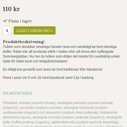
110 kr
Finns i lager
LÄGG I VARUKORG »
Produktbeskrivning:
Tvålen som skrubbar smutsiga händer rena och samtidigt tar bort otrevliga
dofter. Räds inte att använda vitlök i maten eller att rensa den nyfångade
Sommargäddan. Nu har du tvålen som döljer det mesta! En oumbärlig enkel
hjälp för både kock och trädgårdsmästare!
En riktigt bra grovtvål som även tar bort bärfläckar från händerna!
Finns i pack om 9 och 18 med banderoll samt 12p i kartong.
INGREDIENSER
Förtvålad: olivolja (sodium olivate), ekologisk palmolja (sodium palmate
(organic)), cocosolja (sodium cocoate), ekologisk solrosolja (sodium
sunflowerate (organic)) och sheasmör (sodium shea butterate). Kakaosmör
(theoboma cacao), ekologisk ricinolja (sodium castorate (organic)), ekologiskt
kaffe (coffea arabica (organic)), aprikoskärnolja (sodium apricote kernelate),