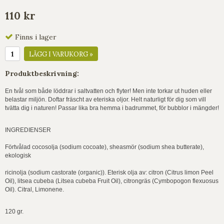
110 kr
Finns i lager
LÄGG I VARUKORG »
Produktbeskrivning:
En tvål som både löddrar i saltvatten och flyter! Men inte torkar ut huden eller
belastar miljön. Doftar fräscht av eteriska oljor. Helt naturligt för dig som vill
tvätta dig i naturen! Passar lika bra hemma i badrummet, för bubblor i mängder!
INGREDIENSER
Förtvålad cocosolja (sodium cocoate), sheasmör (sodium shea butterate),
ekologisk
ricinolja (sodium castorate (organic)). Eterisk olja av: citron (Citrus limon Peel
Oil), litsea cubeba (Litsea cubeba Fruit Oil), citrongräs (Cymbopogon flexuosus
Oil). Citral, Limonene.
120 gr.