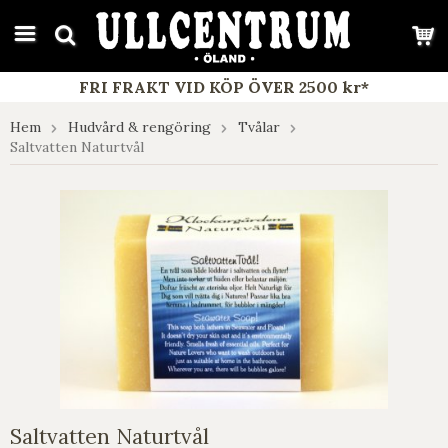
google-site-verification: google7e4b1026db5d9f32.html
FRI FRAKT VID KÖP ÖVER 2500 kr*
Hem
Hudvård & rengöring
Tvålar
Saltvatten Naturtvål
Saltvatten Naturtvål